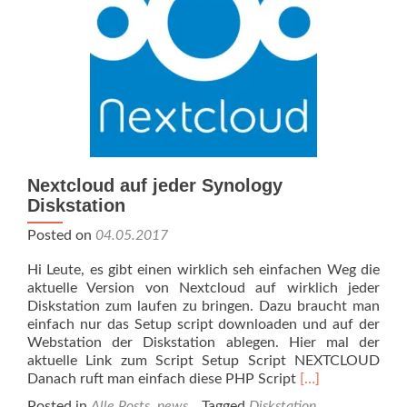
Nextcloud auf jeder Synology
Diskstation
Posted on
04.05.2017
Hi Leute, es gibt einen wirklich seh einfachen Weg die
aktuelle Version von Nextcloud auf wirklich jeder
Diskstation zum laufen zu bringen. Dazu braucht man
einfach nur das Setup script downloaden und auf der
Webstation der Diskstation ablegen. Hier mal der
aktuelle Link zum Script Setup Script NEXTCLOUD
Read
Danach ruft man einfach diese PHP Script
[…]
more
Posted in
Alle Posts
,
news
Tagged
Diskstation
,