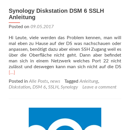
Synology Diskstation DSM 6 SSLH
Anleitung
Posted on
09.05.2017
Hi Leute, viele werden das Problem kennen, man will
mal eben zu Hause auf der DS was nachschauen oder
anpassen, benötigt dazu aber einen SSH Zugang weil es
über die Oberfläche nicht geht. Dann aber befindet
man sich in einem Netzwerk welches Port 22 nicht
Rea
zulässt und deswegen kann man sich nicht auf die DS
mor
[…]
abo
Posted in
Alle Posts
,
news
Tagged
Anleitung
,
Syn
Diskstation
,
DSM 6
,
SSLH
,
Synology
Leave a comment
Disk
DS
6
SSL
Anle