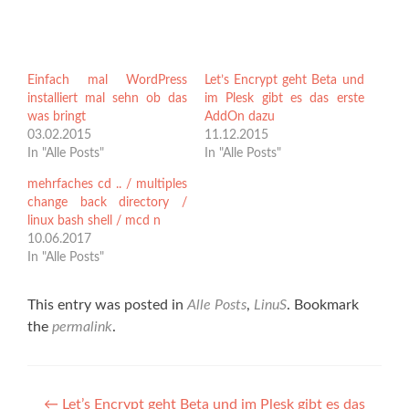
Einfach mal WordPress
Let’s Encrypt geht Beta und
installiert mal sehn ob das
im Plesk gibt es das erste
was bringt
AddOn dazu
03.02.2015
11.12.2015
In "Alle Posts"
In "Alle Posts"
mehrfaches cd .. / multiples
change back directory /
linux bash shell / mcd n
10.06.2017
In "Alle Posts"
This entry was posted in
Alle Posts
,
LinuS
. Bookmark
the
permalink
.
Post
←
Let’s Encrypt geht Beta und im Plesk gibt es das