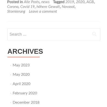
about
Posted in
Alle Posts
,
news
Tagged
2019
,
2020
,
AGB
,
NovaSol
Corona
,
Covid 19
,
höhere Gewalt
,
Novasol
,
vs.
Stornierung
Leave a comment
COVID
19
vs
AGB2019
Search
for:
ARCHIVES
May 2023
May 2020
April 2020
February 2020
December 2018